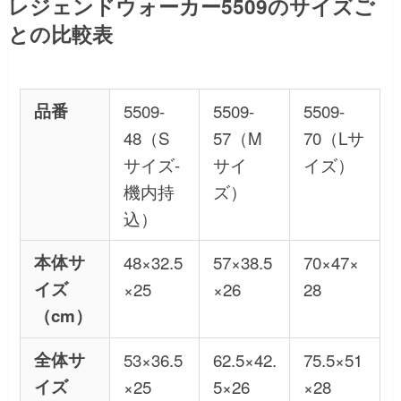
レジェンドウォーカー5509のサイズご
との比較表
品番
5509-
5509-
5509-
48（S
57（M
70（Lサ
サイズ-
サイ
イズ）
機内持
ズ）
込）
本体サ
48×32.5
57×38.5
70×47×
イズ
×25
×26
28
（cm）
全体サ
53×36.5
62.5×42.
75.5×51
イズ
×25
5×26
×28