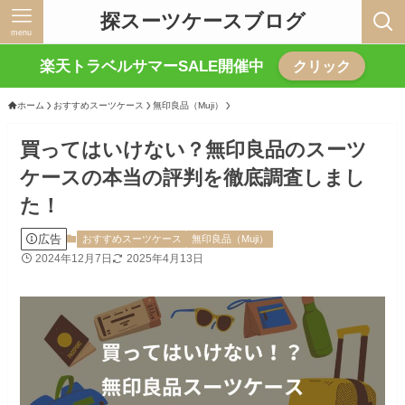
探スーツケースブログ
menu
楽天トラベルサマーSALE開催中
クリック
ホーム
おすすめスーツケース
無印良品（Muji）
買ってはいけない？無印良品のスーツ
ケースの本当の評判を徹底調査しまし
た！
広告
おすすめスーツケース
無印良品（Muji）
2024年12月7日
2025年4月13日