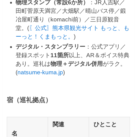
物理スタンプ（常設6か所）
：JR人吉駅／
田町菅原天満宮／大畑駅／晴山バス停／鍛
冶屋町通り（komachi前）／三日原観音
堂。(
〖公式〗熊本県観光サイト もっと、も
ーっと！くまもっと。
)
デジタル・スタンプラリー
：公式アプリ／
登録スポット
11箇所
以上、AR＆ボイス特典
あり。巡礼は
物理＋デジタル併用
がラク。
(
natsume-kuma.jp
)
宿（巡礼拠点）
関連
ひとこと
名