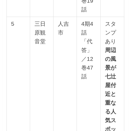
巻19
話
5
三日
人吉
4期4
スタ
原観
市
話
ンプ
音堂
「代
あり
答」
周辺
／12
の風
巻47
景が
話
七辻
屋付
近と
重な
る人
気ス
ポッ