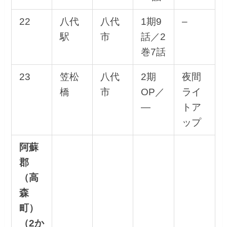
22
八代
八代
1期9
–
駅
市
話／2
巻7話
23
笠松
八代
2期
夜間
橋
市
OP／
ライ
—
トア
ップ
阿蘇
郡
（高
森
町）
（2か