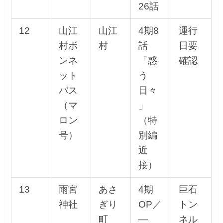
26話
12
山江
山江
4期8
運行
村ボ
村
話
日要
ンネ
「惑
確認
ット
う
バス
日々
（マ
」
ロン
（特
号）
別編
近
接）
13
雨宮
あさ
4期
巨石
神社
ぎり
OP／
トン
町
—
ネル