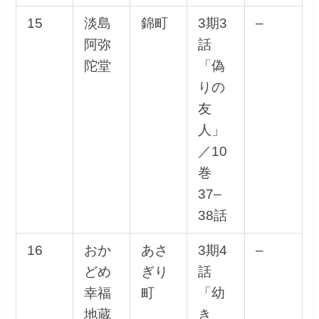
15
淡島
錦町
3期3
–
阿弥
話
陀堂
「偽
りの
友
人」
／10
巻
37–
38話
16
おか
あさ
3期4
–
どめ
ぎり
話
幸福
町
「幼
地蔵
き