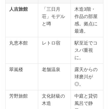
人吉旅館
「三日月
木造3階・
荘」モデル
作品の部屋
と噂
感。拠点に
最適。
丸恵本館
レトロ宿
駅至近でコ
スパ重視
に。
翠嵐楼
老舗温泉
露天からの
球磨川が
◎。
芳野旅館
文化財級の
中庭と貸切
木造
風呂で静