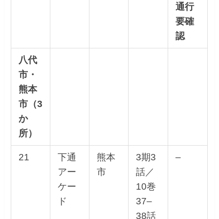
通行
要確
認
八代
市・
熊本
市（3
か
所）
21
下通
熊本
3期3
–
アー
市
話／
ケー
10巻
ド
37–
38話