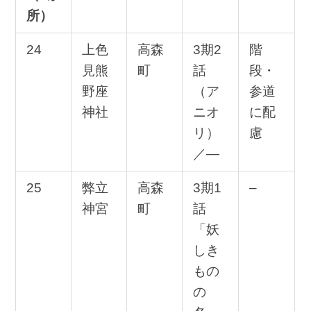
所）
24
上色
高森
3期2
階
見熊
町
話
段・
野座
（ア
参道
神社
ニオ
に配
リ）
慮
／—
25
弊立
高森
3期1
–
神宮
町
話
「妖
しき
もの
の