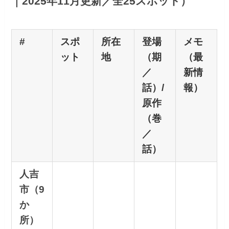
｜2025年11月更新／全25スポット）
#
スポ
所在
登場
メモ
ット
地
（期
（最
／
新情
話）/
報）
原作
（巻
／
話）
人吉
市（9
か
所）