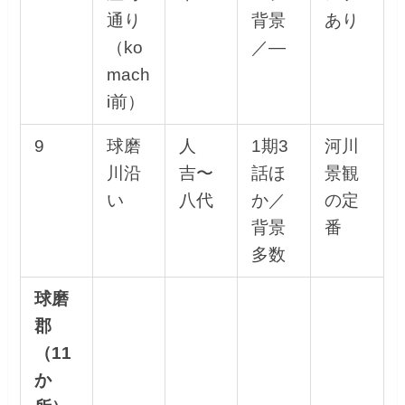
通り
背景
あり
（ko
／—
mach
i前）
9
球磨
人
1期3
河川
川沿
吉〜
話ほ
景観
い
八代
か／
の定
背景
番
多数
球磨
郡
（11
か