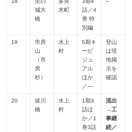
18
里の
多良
3期4
–
城大
木町
話／4
橋
巻 特
別編
19
市房
水上
5期キ
登山
山
村
ービ
は現
（市
ジュ
地掲
房
アル
示を
杉）
ほか
確認
／—
20
祓川
水上
1期3
流出
橋
村
話ほ
→工
か／1
事継
巻3話
続／