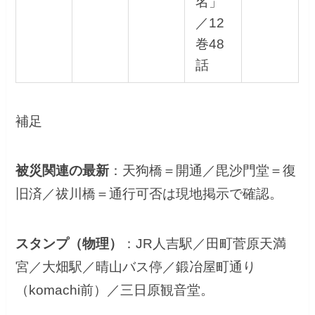
名」
／12
巻48
話
補足
被災関連の最新
：天狗橋＝開通／毘沙門堂＝復
旧済／祓川橋＝通行可否は現地掲示で確認。
スタンプ（物理）
：JR人吉駅／田町菅原天満
宮／大畑駅／晴山バス停／鍛冶屋町通り
（komachi前）／三日原観音堂。