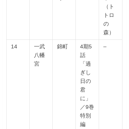
（ト
トロ
の
森）
14
一武
錦町
4期5
–
八幡
話
宮
「過
ぎし
日の
君
に」
／9巻
特別
編