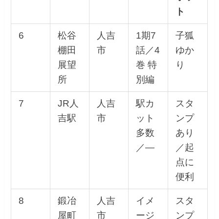
ト
6
松谷
人吉
1期7
子狐
棚田
市
話／4
ゆか
展望
巻 特
り
所
別編
7
JR人
人吉
駅カ
スタ
吉駅
市
ット
ンプ
多数
あり
／—
／起
点に
便利
8
鍛冶
人吉
イメ
スタ
屋町
市
ージ
ンプ