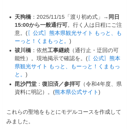
天狗橋
：2025/11/15「渡り初め式」→
同日
15:00から一般通行可
。行く人は日程にご注
意。(
〖公式〗熊本県観光サイト もっと、も
ーっと！くまもっと。
)
祓川橋
：依然
工事継続
（通行止・迂回の可
能性）。現地掲示で確認を。(
〖公式〗熊本
県観光サイト もっと、もーっと！くまもっ
と。
)
毘沙門堂
：
復旧済／参拝可
（令和4年度、県
資料に明記）。(
熊本県公式サイト
)
これらの聖地をもとにモデルコースを作成して
みました。