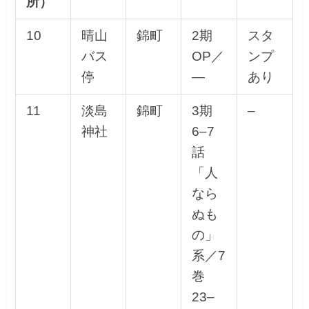
所）
10
晴山
錦町
2期
スタ
バス
OP／
ンプ
停
—
あり
11
淡島
錦町
3期
–
神社
6–7
話
「人
なら
ぬも
の」
系／7
巻
23–