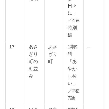
日々
に」
／4巻
特別
編
17
あさ
あさ
1期9
–
ぎり
ぎり
話
町の
町
「あ
町並
やか
み
し祓
い」
／2巻
7話