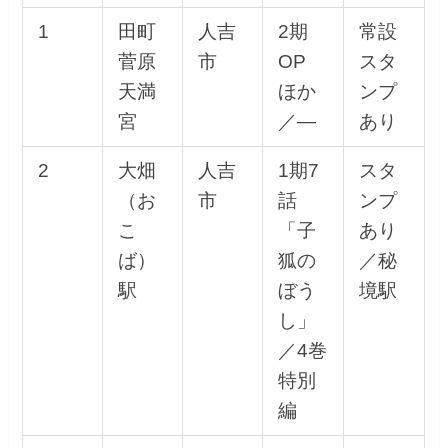
1
田町
人吉
2期
常設
菅原
市
OP
スタ
天満
ほか
ンプ
宮
／—
あり
2
大畑
人吉
1期7
スタ
（お
市
話
ンプ
こ
「子
あり
ば）
狐の
／秘
駅
ぼう
境駅
し」
／4巻
特別
編