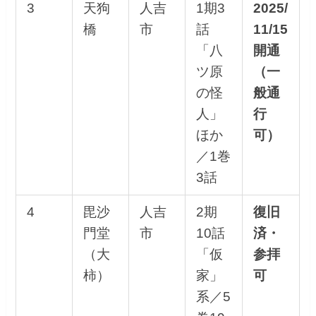
3
天狗
人吉
1期3
2025/
橋
市
話
11/15
「八
開通
ツ原
（一
の怪
般通
人」
行
ほか
可）
／1巻
3話
4
毘沙
人吉
2期
復旧
門堂
市
10話
済・
（大
「仮
参拝
柿）
家」
可
系／5