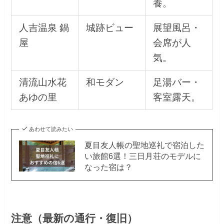
養。
人吉温泉 鍋
城跡ビュー
展望風呂・
屋
会席が人
気。
清流山水花
和モダン
足湯バー・
あゆの里
客室露天。
あわせて読みたい
夏目友人帳の聖地巡礼で宿泊した
い旅館6選！三日月荘のモデルに
なった宿は？
注意（最新の通行・復旧）