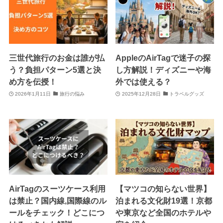
三世代旅行のお金は誰が払
AppleのAirTagで迷子の探
う？負担パターン5選と決
し方解説！ディズニーや海
め方を伝授！
外では使える？
2026年1月11日
旅行の悩み
2025年12月28日
トラベルグッズ
AirTagのスーツケース利用
【マツコの知らない世界】
は禁止？国内線,国際線のル
泊まれる文化財19選！京都
ールをチェック！どこにつ
や東京など全国のホテルや