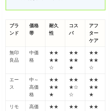
ブラ
価格
耐久
コス
アフ
ンド
帯
性
パ
ター
ケア
無印
中価
★★
★★
★★
良品
格
★★
★★
★★
☆
★
☆
エー
中～
★★
★★
★★
ス
高価
★★
★☆
★★
格
★
☆
★
リモ
高価
★★
★★
★★