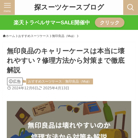
探スーツケースブログ
menu
楽天トラベルサマーSALE開催中
クリック
ホーム
おすすめスーツケース
無印良品（Muji）
無印良品のキャリーケースは本当に壊
れやすい？修理方法から対策まで徹底
解説
広告
おすすめスーツケース
無印良品（Muji）
2024年12月6日
2025年4月13日