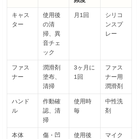
キャス
使用後
月1回
シリコ
ター
の清
ンスプ
掃、異
レー
音チェ
ック
ファス
潤滑剤
3ヶ月に
ファス
ナー
塗布、
1回
ナー用
清掃
潤滑剤
ハンド
作動確
使用時
中性洗
ル
認、清
毎
剤
掃
本体
傷・凹
使用後
マイク