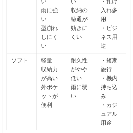
い
い
・預け
雨に強
収納の
入れ多
い
融通が
用
型崩れ
効きに
・ビジ
しにく
くい
ネス用
い
途
ソフト
軽量
耐久性
・短期
収納力
がやや
旅行
が高い
低い
・機内
外ポケ
雨に弱
持ち込
ットが
い
み
便利
・カジ
ュアル
用途